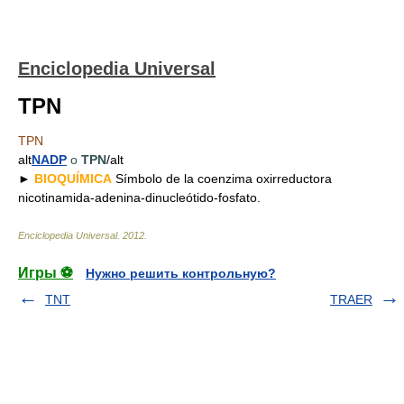
Enciclopedia Universal
TPN
TPN
alt
NADP
o
TPN
/alt
►
BIOQUÍMICA
Símbolo de la coenzima oxirreductora
nicotinamida-adenina-dinucleótido-fosfato.
Enciclopedia Universal
.
2012
.
Игры ⚽
Нужно решить контрольную?
TNT
TRAER