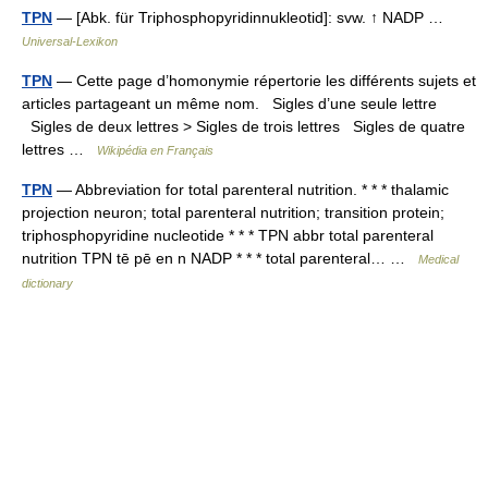
TPN
— [Abk. für Triphosphopyridinnukleotid]: svw. ↑ NADP …
Universal-Lexikon
TPN
— Cette page d’homonymie répertorie les différents sujets et
articles partageant un même nom. Sigles d’une seule lettre
Sigles de deux lettres > Sigles de trois lettres Sigles de quatre
lettres …
Wikipédia en Français
TPN
— Abbreviation for total parenteral nutrition. * * * thalamic
projection neuron; total parenteral nutrition; transition protein;
triphosphopyridine nucleotide * * * TPN abbr total parenteral
nutrition TPN tē pē en n NADP * * * total parenteral… …
Medical
dictionary