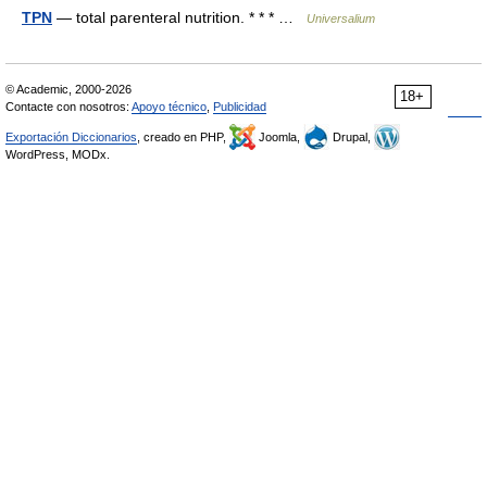
TPN
— total parenteral nutrition. * * * …
Universalium
© Academic, 2000-2026
18+
Contacte con nosotros:
Apoyo técnico
,
Publicidad
Exportación Diccionarios
, creado en PHP,
Joomla,
Drupal,
WordPress, MODx.