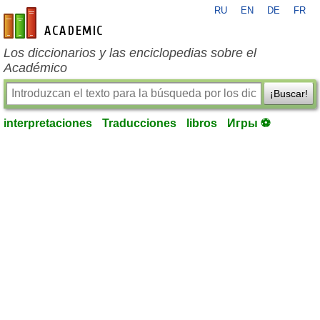
RU
EN
DE
FR
es-academic.com
Los diccionarios y las enciclopedias sobre el
Académico
¡Buscar!
interpretaciones
Traducciones
libros
Игры ⚽